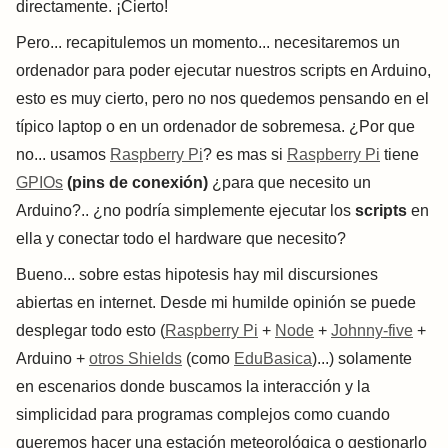
directamente. ¡Cierto!
Pero... recapitulemos un momento... necesitaremos un
ordenador para poder ejecutar nuestros scripts en Arduino,
esto es muy cierto, pero no nos quedemos pensando en el
típico laptop o en un ordenador de sobremesa. ¿Por que
no... usamos
Raspberry Pi
? es mas si
Raspberry Pi
tiene
GPIOs
(pins de conexión)
¿para que necesito un
Arduino?.. ¿no podría simplemente ejecutar los
scripts
en
ella y conectar todo el hardware que necesito?
Bueno... sobre estas hipotesis hay mil discursiones
abiertas en internet. Desde mi humilde opinión se puede
desplegar todo esto (
Raspberry Pi
+
Node
+
Johnny-five
+
Arduino +
otros Shields
(como
EduBasica
)...) solamente
en escenarios donde buscamos la interacción y la
simplicidad para programas complejos como cuando
queremos hacer una estación meteorológica o gestionarlo