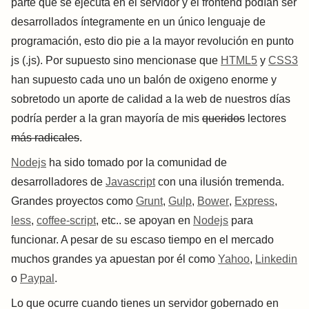
parte que se ejecuta en el servidor y el frontend podían ser
desarrollados íntegramente en un único lenguaje de
programación, esto dio pie a la mayor revolución en punto
js (.js). Por supuesto sino mencionase que
HTML5
y
CSS3
han supuesto cada uno un balón de oxigeno enorme y
sobretodo un aporte de calidad a la web de nuestros días
podría perder a la gran mayoría de mis
queridos
lectores
más radicales
.
Nodejs
ha sido tomado por la comunidad de
desarrolladores de
Javascript
con una ilusión tremenda.
Grandes proyectos como
Grunt
,
Gulp
,
Bower
,
Express
,
less
,
coffee-script
, etc.. se apoyan en
Nodejs
para
funcionar. A pesar de su escaso tiempo en el mercado
muchos grandes ya apuestan por él como
Yahoo
,
Linkedin
o
Paypal
.
Lo que ocurre cuando tienes un servidor gobernado en