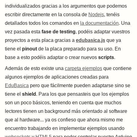
individualizados gracias a los argumentos que podemos
escribir directamente en la consola de
Nodejs
, tenéis
detallados todos los comandos en
la documentación
. Una
vez pasada esta
fase de testing
, podéis adaptar vuestros
proyectos a esta placa gracias a
edubasica.js
que ya
tiene el
pinout
de la placa preparado para su uso. En
base a esto podéis adaptar o crear nuevos
scripts
.
Además de esto existe una
carpeta ejemplos
que contiene
algunos ejemplos de aplicaciones creadas para
EduBasica
pero que fácilmente pueden adaptarse sino se
tiene el
shield
. Para los que pensasteis que los ejemplos
son un poco básicos, teniendo en cuenta que muchos
lectores tienen un background más orientado al software
que al hardware... ya os confieso que ahora mismo me
encuentro trabajando en implementar ejemplos usando
websockets
y
HTML5
para poder controlar nuestro Arduino