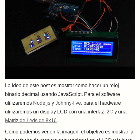
La idea de este post es mostrar como hacer un reloj
binario decimal usando JavaScript. Para el software
utilizaremos
Node.js
y
Johnny-five
, para el hardware
utilizaremos un display LCD con una interfaz
I2C
y una
Matriz de Leds de 8x16
.
Como podemos ver en la imagen, el objetivo es mostrar la