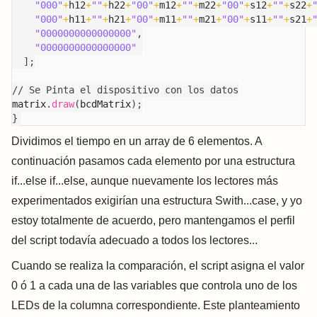
"000"
+
h12
+
""
+
h22
+
"00"
+
m12
+
""
+
m22
+
"00"
+
s12
+
""
+
s22
+
"000"
+
h11
+
""
+
h21
+
"00"
+
m11
+
""
+
m21
+
"00"
+
s11
+
""
+
s21
+
"0000000000000000"
,
"0000000000000000"
]
;
// Se Pinta el dispositivo con los datos
matrix
.
draw
(
bcdMatrix
)
;
}
Dividimos el tiempo en un array de 6 elementos. A
continuación pasamos cada elemento por una estructura
if...else if...else, aunque nuevamente los lectores más
experimentados exigirían una estructura Swith...case, y yo
estoy totalmente de acuerdo, pero mantengamos el perfil
del script todavía adecuado a todos los lectores...
Cuando se realiza la comparación, el script asigna el valor
0 ó 1 a cada una de las variables que controla uno de los
LEDs de la columna correspondiente. Este planteamiento