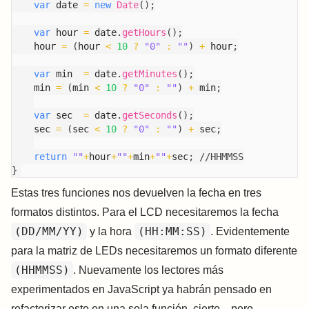
var
 date 
=
new
Date
(
)
;
var
 hour 
=
 date
.
getHours
(
)
;
    hour 
=
(
hour 
<
10
?
"0"
:
""
)
+
 hour
;
var
 min  
=
 date
.
getMinutes
(
)
;
    min 
=
(
min 
<
10
?
"0"
:
""
)
+
 min
;
var
 sec  
=
 date
.
getSeconds
(
)
;
    sec 
=
(
sec 
<
10
?
"0"
:
""
)
+
 sec
;
return
""
+
hour
+
""
+
min
+
""
+
sec
;
//HHMMSS
}
Estas tres funciones nos devuelven la fecha en tres
formatos distintos. Para el LCD necesitaremos la fecha
(DD/MM/YY)
(HH:MM:SS)
y la hora
. Evidentemente
para la matriz de LEDs necesitaremos un formato diferente
(HHMMSS)
. Nuevamente los lectores más
experimentados en JavaScript ya habrán pensado en
refactorizar esto en una sola función, cierto... pero