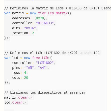
// Definimos la Matriz de Leds (HT16K33 de 8X16) usan
var
 matrix 
=
new
five
.
Led
.
Matrix
(
{
    addresses
:
[
0x70
]
,
    controller
:
"HT16K33"
,
    dims
:
"8x16"
,
    rotation
:
2
}
)
;
// Definimos el LCD (LCM1602 de 4X20) usando I2C 
var
 lcd 
=
new
five
.
LCD
(
{
    controller
:
"LCM1602"
,
    pins
:
[
"A5"
,
"A4"
]
,
    rows
:
4
,
    cols
:
20
}
)
;
// Limpiamos los dispositivos al arrancar
matrix
.
clear
(
)
;
lcd
.
clear
(
)
;