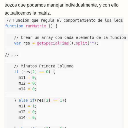
trozos que podamos manejar individualmente, y con ello
actualicemos la matriz.
// Función que regula el comportamiento de los leds
function
runMatrix
(
)
{
// Crear un array con cada elemento de la función
var
 res 
=
getSpecialTime
(
)
.
split
(
""
)
;
// ...
// Minutos Primera Columna
if
(
res
[
2
]
==
0
)
{
      m11 
=
0
;
      m12 
=
0
;
      m14 
=
0
;
}
else
if
(
res
[
2
]
==
1
)
{
      m11 
=
1
;
      m12 
=
0
;
      m14 
=
0
;