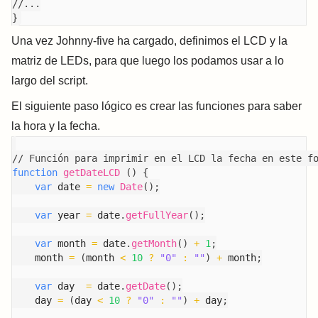
//...
}
Una vez Johnny-five ha cargado, definimos el LCD y la
matriz de LEDs, para que luego los podamos usar a lo
largo del script.
El siguiente paso lógico es crear las funciones para saber
la hora y la fecha.
// Función para imprimir en el LCD la fecha en este f
function
getDateLCD
(
)
{
var
 date 
=
new
Date
(
)
;
var
 year 
=
 date
.
getFullYear
(
)
;
var
 month 
=
 date
.
getMonth
(
)
+
1
;
    month 
=
(
month 
<
10
?
"0"
:
""
)
+
 month
;
var
 day  
=
 date
.
getDate
(
)
;
    day 
=
(
day 
<
10
?
"0"
:
""
)
+
 day
;