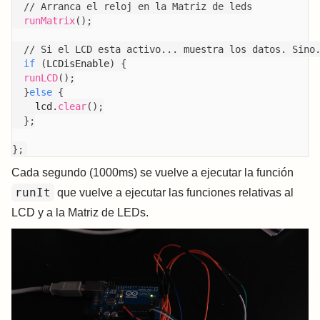
// Arranca el reloj en la Matriz de leds
runMatrix
(
)
;
// Si el LCD esta activo... muestra los datos. Sino
if
(
LCDisEnable
)
{
runLCD
(
)
;
}
else
{
    lcd
.
clear
(
)
;
}
;
}
;
Cada segundo (1000ms) se vuelve a ejecutar la función
runIt
que vuelve a ejecutar las funciones relativas al
LCD y a la Matriz de LEDs.