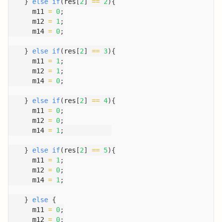
}
else
if
(
res
[
2
]
==
2
)
{
      m11 
=
0
;
      m12 
=
1
;
      m14 
=
0
;
}
else
if
(
res
[
2
]
==
3
)
{
      m11 
=
1
;
      m12 
=
1
;
      m14 
=
0
;
}
else
if
(
res
[
2
]
==
4
)
{
      m11 
=
0
;
      m12 
=
0
;
      m14 
=
1
;
}
else
if
(
res
[
2
]
==
5
)
{
      m11 
=
1
;
      m12 
=
0
;
      m14 
=
1
;
}
else
{
      m11 
=
0
;
      m12 
=
0
;