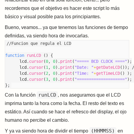
recordemos que el objetivo es hacer este script lo más
básico y visual posible para los principiantes.
Bueno, veamos... ya que tenemos las funciones de tiempo
definidas, va siendo hora de invocarlas.
//Funcion que regula el LCD
function
runLCD
(
)
{
      lcd
.
cursor
(
0
,
0
)
.
print
(
"===== BCD CLOCK ===="
)
;
      lcd
.
cursor
(
1
,
0
)
.
print
(
"Date: "
+
getDateLCD
(
)
)
;
      lcd
.
cursor
(
2
,
0
)
.
print
(
"Time: "
+
getTimeLCD
(
)
)
;
      lcd
.
cursor
(
3
,
0
)
.
print
(
"===================="
)
;
}
;
runLCD
Con la función
, nos aseguramos que el LCD
imprima tanto la hora como la fecha. El resto del texto es
estático. Así cuando se hace el refresco del display, el ojo
humano no percibe el cambio.
(HHMMSS)
Y ya va siendo hora de dividir el tiempo
en