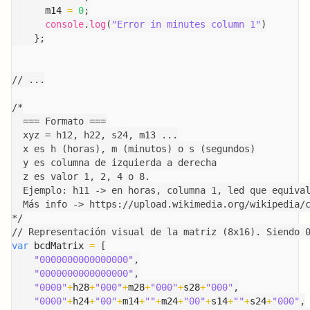
      m14 
=
0
;
console
.
log
(
"Error in minutes column 1"
)
}
;
// ...
/*

  === Formato ===

  xyz = h12, h22, s24, m13 ...

  x es h (horas), m (minutos) o s (segundos)

  y es columna de izquierda a derecha

  z es valor 1, 2, 4 o 8.

  Ejemplo: h11 -> en horas, columna 1, led que equival
  Más info -> https://upload.wikimedia.org/wikipedia/c
*/
// Representación visual de la matriz (8x16). Siendo 
var
 bcdMatrix 
=
[
"0000000000000000"
,
"0000000000000000"
,
"0000"
+
h28
+
"000"
+
m28
+
"000"
+
s28
+
"000"
,
"0000"
+
h24
+
"00"
+
m14
+
""
+
m24
+
"00"
+
s14
+
""
+
s24
+
"000"
,