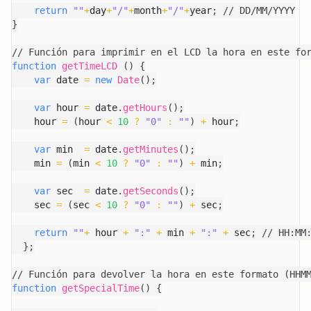
return
""
+
day
+
"/"
+
month
+
"/"
+
year
;
// DD/MM/YYYY
}
// Función para imprimir en el LCD la hora en este fo
function
getTimeLCD
(
)
{
var
 date 
=
new
Date
(
)
;
var
 hour 
=
 date
.
getHours
(
)
;
    hour 
=
(
hour 
<
10
?
"0"
:
""
)
+
 hour
;
var
 min  
=
 date
.
getMinutes
(
)
;
    min 
=
(
min 
<
10
?
"0"
:
""
)
+
 min
;
var
 sec  
=
 date
.
getSeconds
(
)
;
    sec 
=
(
sec 
<
10
?
"0"
:
""
)
+
 sec
;
return
""
+
 hour 
+
":"
+
 min 
+
":"
+
 sec
;
// HH:MM
}
;
// Función para devolver la hora en este formato (HHM
function
getSpecialTime
(
)
{